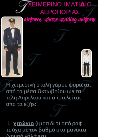
ΧΕΙΜΕΡΙΝΟ ΙΜΑΤΙΔΙΟ
ΑΕΡΟΠΟΡΙΑΣ
airforce winter wedding uniform
Η χειμερινή στολή γάμου φοριέται
από τα μέσα Οκτωβρίου ωs τα
τέλη Απριλίου και αποτελείται
απο τα εξήs:
1.
χιτώνιο
(ιματίδιο) από ραφ
τσόχα με τον βαθμό στα μανίκια
(χρυσά γαλόνια).