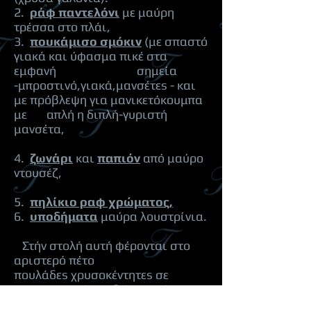
2.
ράφ παντελόνι
με μαύρη
τρέσσα στο πλάι,
3.
πουκάμισο σμόκιν
(με σπαστό
γιακά και ύφασμα πικέ στα
εμφανή σημεία
-μπροστινό,γιακά,μανσέτεs - και
με πρόβλεψη για μανικετόκουμπα
με απλή η διπλή-γυριστή
μανσέτα,
4.
ζωνάρι
και
παπιόν
από μαύρο
ντουσέζ,
5.
πηλίκιο ραφ χρώματος,
6.
υποδήματα
μαύρα λουστρίνια.
Στήν στολή αυτή φέρονται στο
αριστερό πέτο
πουλάδεs χρυσοκέντητεs σε
σμικρογραφία καθώs παράσημα
και διαμνημονεύσειs η μετάλλια